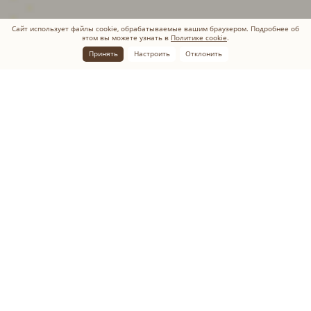
Сайт использует файлы cookie, обрабатываемые вашим браузером. Подробнее об
этом вы можете узнать в
Политике cookie
.
Принять
Настроить
Отклонить
Главная
Каталог
Оградки, цоколи
Оградки и цоколи на
памятники в Ростове
Смириться со смертью близкого человека просто
невозможно. Установка красивого памятника, придание
месту захоронения эстетичного и ухоженного вида -