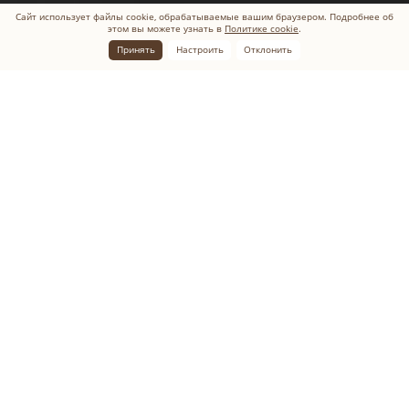
Сайт использует файлы cookie, обрабатываемые вашим браузером. Подробнее об
этом вы можете узнать в
Политике cookie
.
Принять
Настроить
Отклонить
Главная
Статьи
Ваза на кладбище: мрамор и гранит в качестве украшения
Традиционно на могилу умершего человека кладут
искусственные или живые цветы в знак памяти и
уважения. Чтобы не оставлять растения на надгробии, где
они могут разлететься в разные стороны и быстро стать
вялыми, нужно ставить их в емкости с водой. Некоторые
люди самостоятельно вырезают сосуды из пластиковых
бутылок, но это неэкологично и выглядит неаккуратно.