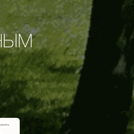
НЫМ
троить