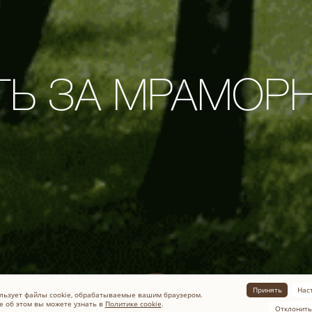
ТЬ ЗА МРАМОР
Принять
Нас
льзует файлы cookie, обрабатываемые вашим браузером.
 об этом вы можете узнать в
Политике cookie
.
Отклонить